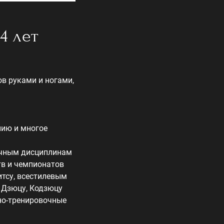
4 лет
в руками и ногами,
нию и многое
ичным дисциплинам
тв и чемпионатов
итсу, всестилевым
й Дзюцу, Кодзюцу
бно-тренировочные