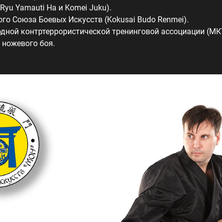
 Ryu Yamauti Ha и Komei Juku).
о Союза Боевых Искусств (Kokusai Budo Renmei).
дной контртеррористической тренинговой ассоциации (МК
 ножевого боя.