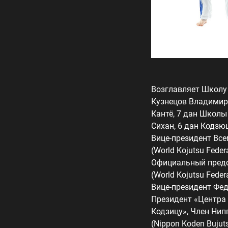
Возглавляет Школу
Кузнецов Владимир
Кантё, 7 дан Школ
Сихан, 6 дан Кодзю
Вице-президент Вс
(World Kojutsu Feder
Официальный предс
(World Kojutsu Feder
Вице-президент Фе
Президент «Центра 
Кодзицу», Член Ни
(Nippon Koden Buju