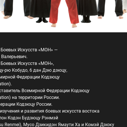
 Боевых Искусств «МОН» —
 Валерьевич.
ы Боевых Искусств «МОН»,
цу-рю Кобудо, 6 дан Дзю дзюцу,
емирной Федерации Кодзюцу
ation).
тавитель Всемирной Федерации Кодзюцу
ation) на территории России.
дерации Кодзюцу России.
изучения и развития боевых искусств востока
ппон Кодэн Будзюцу Рэнмэй
tsu Renmei), Мусо Дзикидэн Ямаути Ха и Комэй Дзюку