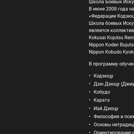
Школа Боевых Искус
В июне 2008 года 
«Федерации Кодзюц
Школа боевых Иску
является коллекти
Kokusai Kojutsu Re
Nippon Koden Bujuts
Nippon Kobudo Kyoka
В программу обуче
Кодзюцу
Дзю Дзюцу (Джиу
Кобудо
Каратэ
Иай Дзюцу
Философия и пси
Основы нетрадиц
Ориентирование 