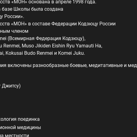
ств «МОН» основана в апреле 1998 года.
на базе Школы была создана
у России».
сств «МОН» в составе Федерации Кодзюцу России
вным членом
nmei (Всемирная Федерация Кодзюцу),
u Renmei, Muso Jikiden Eishin Ryu Yamauti Ha,
i, Kokusai Budo Renmei и Komei Juku.
ния включены разнообразные боевые, медитативные и мед
 Джитсу)
хология поединка
ионной медицины
на местности