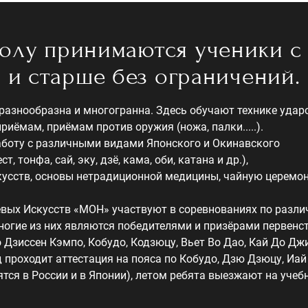
олу принимаются ученики с 
и старше без ограничений.
азнообразна и многогранна. Здесь обучают технике ударо
риёмам, приёмам против оружия (ножа, палки.....).
аботу с различными видами Японского и Окинавского
т, тонфа, сай, эку, дзё, кама, оби, катана и др.),
кусств, основы нетрадиционной медицины, чайную церемо
вых Искусств «МОН» участвуют в соревнованиях по разл
ногие из них являются победителями и призёрами первенс
 Дзиссен Кэмпо, Кобудо, Кодзюцу, Вьет Во Дао, Кай До Дж
од проходит аттестация на пояса по Кобудо, Дзю Дзюцу, Иа
ятся в России и в Японии), летом ребята выезжают на уче