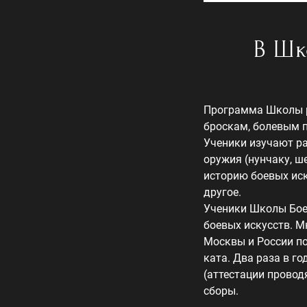
В Шк
Программа Школы р
броскам, болевым п
Ученики изучают р
оружия (нунчаку, шес
историю боевых ис
другое.
Ученики Школы Бое
боевых искусств. М
Москвы и России по
ката. Два раза в г
(аттестации провод
сборы.